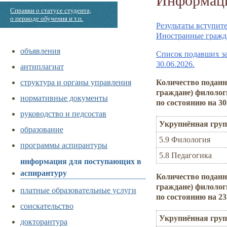
Справки о статусе студента,
о периоде обучения и т.п.
Результаты вступит
Иностранные гражда
объявления
Список подавших за
30.06.2026.
антиплагиат
структура и органы управления
Количество поданн
граждане) филолог
нормативные документы
по состоянию на 30
руководство и педсостав
Укрупнённая груп
образование
5.9 Филология
программы аспирантуры
5.8 Педагогика
информация для поступающих в
аспирантуру
Количество поданн
граждане) филолог
платные образовательные услуги
по состоянию на 23
соискательство
Укрупнённая груп
докторантура