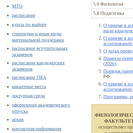
5.9 Филология
МТО
5.8 Педагогика
расписание
курсы по выбору
О приеме в ас
иили юридичес
стипендии и иные виды
О приеме в ас
материальной поддержки
ассигнований 
расписание вступительных
О датах прове
экзаменов
Правила приё
расписание кандидатских
(2026)
.
экзаменов
Порядок прие
РФ.
расписание ГИА
О приеме в ас
вакантные места
ассигнований 
доступная среда
Программы, р
оформление академического
отпуска
ФИЛОЛОГИЧЕ
архив
ФАКУЛЬТЕ
осуществляет п
контактная информация
в аспирантур