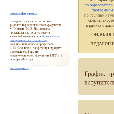
по образовател
программам
новости факультета
по группам нау
специальност
Кафедра германской и кельтской
в рамках отрасл
филологии филологического факультета
МГУ имени М. В. Ломоносова
приглашает вас принять участие
— ФИЛОЛОГ
в научной конференции «
Германистика,
скандинавистика, типология
»,
— ПЕДАГОГИ
посвященной юбилею профессора
Е. М. Чекалиной. Конференция пройдет
в смешанном формате
на филологическом факультете МГУ
8–9
октября 2026 года.
все новости →
График пр
вступите