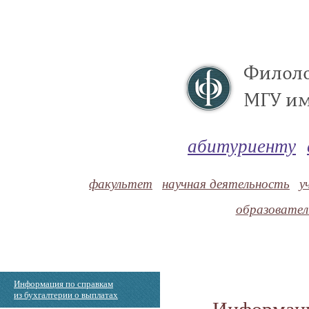
абитуриенту
факультет
научная деятельность
у
образовате
Информация по справкам
из бухгалтерии о выплатах
Информаци