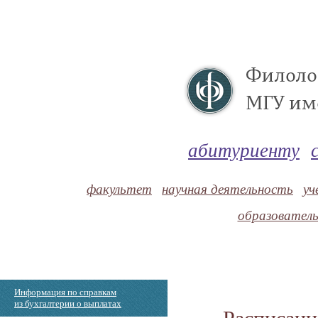
абитуриенту
факультет
научная деятельность
уч
образовател
Информация по справкам
из бухгалтерии о выплатах
Расписани