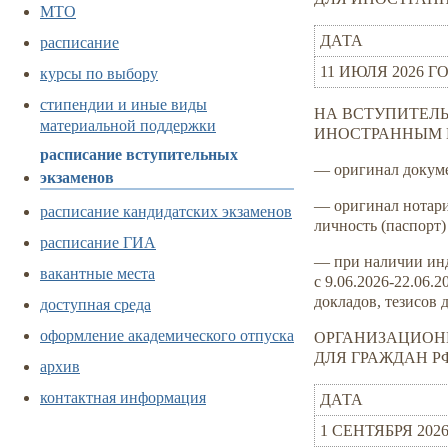
МТО
расписание
ДАТА
курсы по выбору
11 ИЮЛЯ 2026 Г
стипендии и иные виды
НА ВСТУПИТЕЛЬН
материальной поддержки
ИНОСТРАННЫМ 
расписание вступительных
— оригинал докуме
экзаменов
— оригинал нотари
расписание кандидатских экзаменов
личность (паспорт)
расписание ГИА
— при наличии ин
вакантные места
с
9.06.2026-22.06.2
докладов, тезисов 
доступная среда
оформление академического отпуска
ОРГАНИЗАЦИОНН
ДЛЯ ГРАЖДАН Р
архив
контактная информация
ДАТА
1 СЕНТЯБРЯ 202