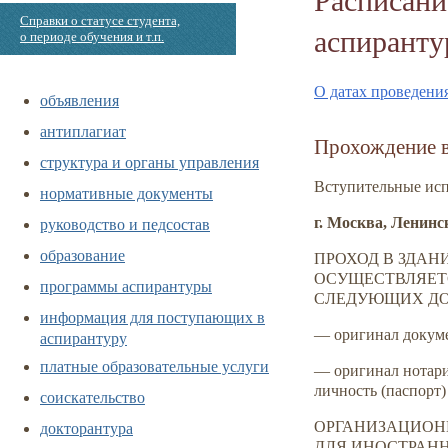
Справки о статусе студента,
аспиранту
о периоде обучения и т.п.
О датах проведени
объявления
антиплагиат
Прохождение 
структура и органы управления
Вступительные исп
нормативные документы
руководство и педсостав
г. Москва, Ленинс
образование
ПРОХОД В ЗДАН
ОСУЩЕСТВЛЯЕТ
программы аспирантуры
СЛЕДУЮЩИХ ДО
информация для поступающих в
— оригинал докуме
аспирантуру
платные образовательные услуги
— оригинал нотари
личность (паспорт)
соискательство
докторантура
ОРГАНИЗАЦИОНН
ДЛЯ ИНОСТРАНН