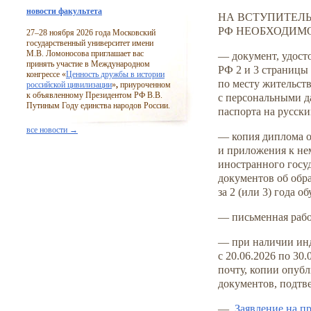
новости факультета
НА ВСТУПИТЕЛЬ
РФ НЕОБХОДИМО
27–28
ноября 2026 года Московский
государственный университет имени
М.В. Ломоносова приглашает вас
— документ, удост
принять участие в Международном
РФ 2 и 3 страницы
конгрессе «
Ценность дружбы в истории
по месту жительст
российской цивилизации
»
,
приуроченном
к объявленному Президентом РФ В.В.
с персональными д
Путиным Году единства народов России.
паспорта на русски
все новости →
— копия диплома о
и приложения к не
иностранного госу
документов об обр
за 2 (или 3) года 
— письменная рабо
— при наличии ин
с 20.06.2026 по 30
почту, копии опубл
документов, подтв
—
Заявление на п