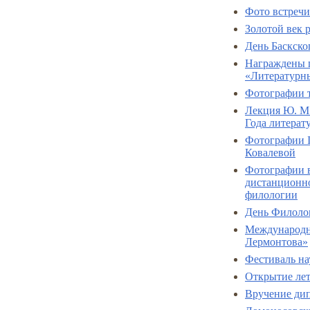
Фото встреч
Золотой век 
День Баскског
Награждены п
«Литературн
Фотографии т
Лекция Ю. М.
Года литера
Фотографии I
Ковалевой
Фотографии в
дистанционно
филологии
День Филоло
Международна
Лермонтова»
Фестиваль на
Открытие ле
Вручение ди