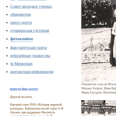
Совет молодых ученых
общежития
пресс-центр
пушкинская гостиная
фотоальбом
факультетская газета
юбилейные торжества
in Memoriam
контактная информация
Ломоносов и мы на Мохово
Михаил Хитров, Иван Куфе
новости факультета
Фаина Груздева, Валентин
Дорогие коллеги,
Научный совет РАН «История мировой
культуры», Библиотека-музей «Дом А.Ф.
Лосева» при поддержке Института