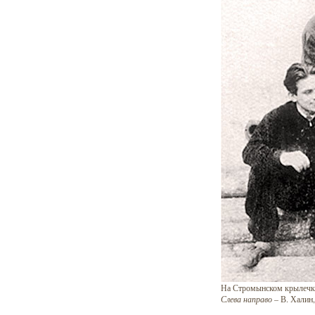
На Стромынском крылечк
Слева направо
– В. Халин,