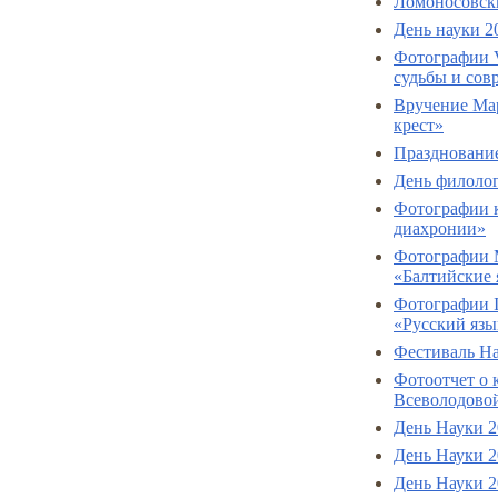
Ломоносовски
День науки 2
Фотографии V
судьбы и сов
Вручение Ма
крест»
Празднование
День филолог
Фотографии к
диахронии»
Фотографии 
«Балтийские 
Фотографии I
«Русский язы
Фестиваль На
Фотоотчет о
Всеволодово
День Науки 2
День Науки 2
День Науки 2