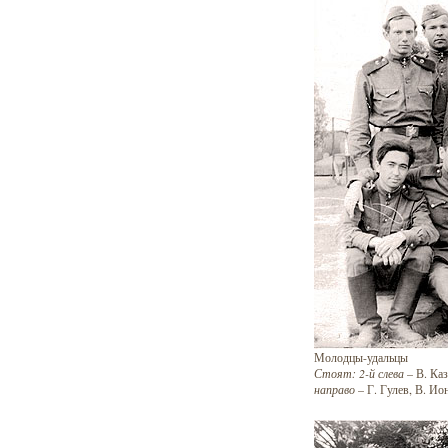
Молодцы-удальцы
Стоят: 2-й слева
– В. Каз
направо
– Г. Гулев, В. Ио