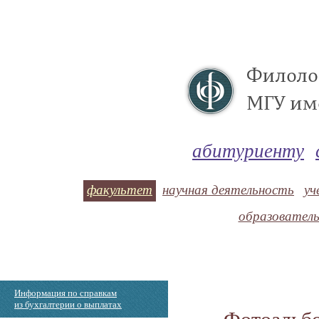
абитуриенту
факультет
научная деятельность
уч
образовател
Информация по справкам
из бухгалтерии о выплатах
Фотоальбо