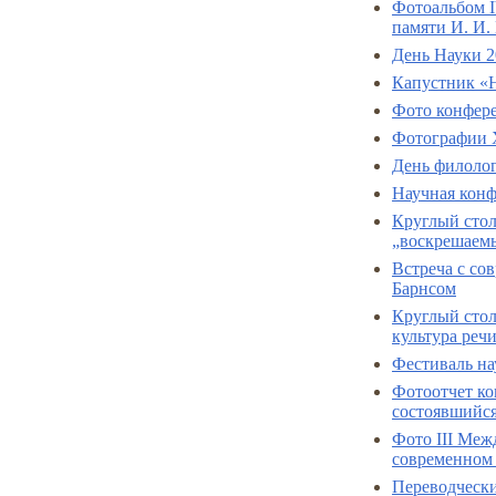
Фотоальбом 
памяти И. И.
День Науки 2
Капустник «
Фото конфер
Фотографии 
День филолог
Научная конф
Круглый стол
„воскрешаемы
Встреча с со
Барнсом
Круглый сто
культура речи
Фестиваль на
Фотоотчет ко
состоявшийся 
Фото III Меж
современном
Переводческ