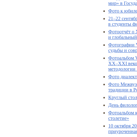
мир» в Госуд
Фото к юбил
21–22 сентяб
в студенты ф
Фотоотчёт о 
и глобальный
Фотографии V
судьбы и сов
Фотоальбом 
XX–XXI веков
методологии 
Фото диалект
Фото Межвузо
традиции в Р
Круглый сто
День филолог
Фотоальбом к
столетие»
10 октября 2
приуроченная