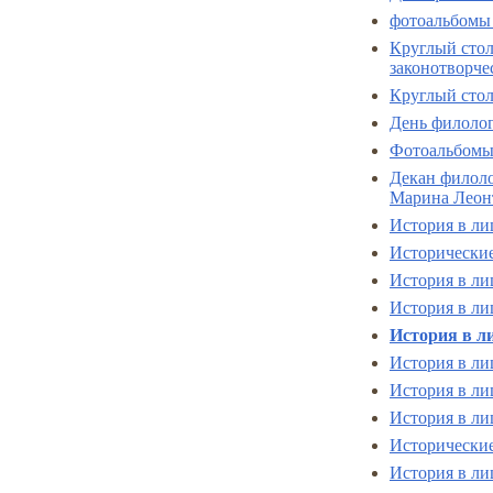
фотоальбомы
Круглый стол
законотворче
Круглый стол
День филолог
Фотоальбомы
Декан филоло
Марина Леон
История в ли
Исторические
История в ли
История в ли
История в ли
История в ли
История в ли
История в ли
Исторические
История в ли