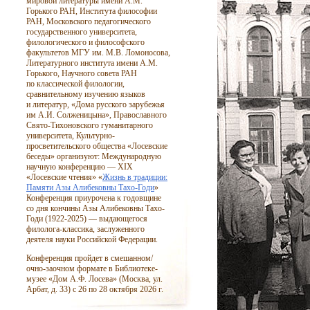
мировой литературы имени А.М.
Горького РАН, Института философии
РАН, Московского педагогического
государственного университета,
филологического и философского
факультетов МГУ им. М.В. Ломоносова,
Литературного института имени А.М.
Горького, Научного совета РАН
по классической филологии,
сравнительному изучению языков
и литератур, «Дома русского зарубежья
им А.И. Солженицына», Православного
Свято-Тихоновского гуманитарного
университета, Культурно-
просветительского общества «Лосевские
беседы» организуют: Международную
научную конференцию — XIX
«Лосевские чтения» «
Жизнь в традиции:
Памяти Азы Алибековны Тахо-Годи
»
Конференция приурочена к годовщине
со дня кончины Азы Алибековны Тахо-
Годи
(1922-2025)
— выдающегося
филолога-классика, заслуженного
деятеля науки Российской Федерации.
Конференция пройдет в смешанном/
очно-заочном формате в Библиотеке-
музее «Дом А.Ф. Лосева» (Москва, ул.
Арбат, д. 33) с 26 по 28 октября 2026 г.