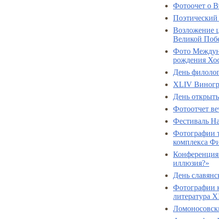
Фотоочет о В
Поэтический 
Возложение ц
Великой Побе
Фото Междун
рождения Хо
День филолог
XLIV Виногра
День открыты
Фотоотчет ве
Фестиваль На
Фотографии т
комплекса Фи
Конференция 
иллюзия?»
День славянс
Фотографии к
литература X
Ломоносовски