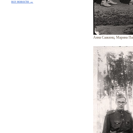
все новости →
Анна Саакянц, Марина П