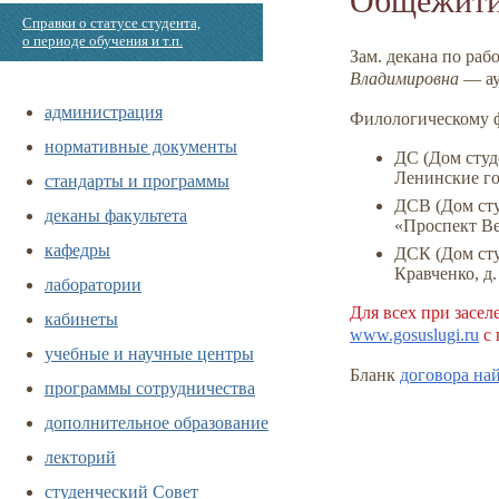
Справки о статусе студента,
о периоде обучения и т.п.
Зам. декана по ра
Владимировна
—
а
администрация
Филологическому ф
нормативные документы
ДС (Дом студ
Ленинские г
стандарты и программы
ДСВ (Дом сту
деканы факультета
«Проспект Ве
кафедры
ДСК (Дом сту
Кравченко, д.
лаборатории
Для всех при засел
кабинеты
www.gosuslugi.ru
с 
учебные и научные центры
Бланк
договора на
программы сотрудничества
дополнительное образование
лекторий
студенческий Совет