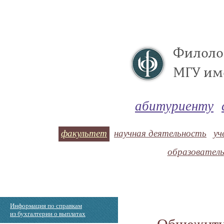
абитуриенту
факультет
научная деятельность
уч
образовател
Информация по справкам
из бухгалтерии о выплатах
Общежития