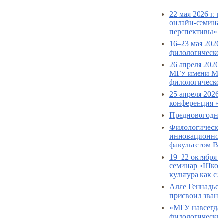
22 мая 2026 г
онлайн-семина
перспективы»
16–23 мая 202
филологическ
26 апреля 202
МГУ имени М.
филологическо
25 апреля 202
конференция «
Предновогодни
Филологическ
инновационно
факультетом 
19–22 октября
семинар «Школ
культура как 
Алле Геннадь
присвоил зва
«МГУ навсегда
филологически