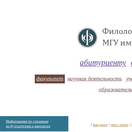
абитуриенту
факультет
научная деятельность
уч
образовател
Информация по справкам
/
факультет
/
пресс-центр
/
из бухгалтерии о выплатах