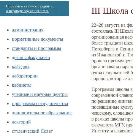
Справки о статусе студента,
III Школа 
о периоде обучения и т.п.
22–26
августа на ф
администрация
состоялась III Шко
организованная каф
нормативные документы
более тридцати шк
стандарты и программы
Петербурга и Ленин
из Ивановской и Тв
деканы факультета
прошла преимуществ
кафедры
организована парал
очных слушателей б
лаборатории
городов, которые дл
кабинеты
Программа школы вк
учебные и научные центры
современной славис
по решению лингвис
программы сотрудничества
посвящённые культу
дополнительное образование
чешскому, словацком
в рамках школы про
лекторий
факультета МГУ, п
студенческий Совет
Института славянов