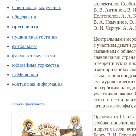
коллективов Сербии
Совет молодых ученых
В. В. Антонюк, В. И.
общежития
Долгополов, А. А. К
В. А. Немчинов, О. 
пресс-центр
О. И. Черчук, А. А.
пушкинская гостиная
Центральными меро
с участием девяти 
фотоальбом
связанным с общесл
факультетская газета
славянскими страна
о теоретических про
юбилейные торжества
о миноритарных сла
in Memoriam
языке, о новгородс
культурологических
контактная информация
по сербским народн
участников школы. 
стихи и песни на и
новости факультета
гитар и автоарфы), 
Оргкомитет Школы 
глубоко признатель
и других вузов, кот
Бергу, В. И. Березн