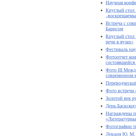
Научная конфе
Круглый стол 
„воскрешаемых
Встреча с со
Барнсом
Круглый стол
речи в вузах»
Фестиваль нау
Фотоотчет ко
состоявшийся 
Фото III Межд
современном 
Переводчески
Фото встречи
Золотой век р
День Баскского
Награждены п
«Литературны
Фотографии тв
Лекция Ю. М. 