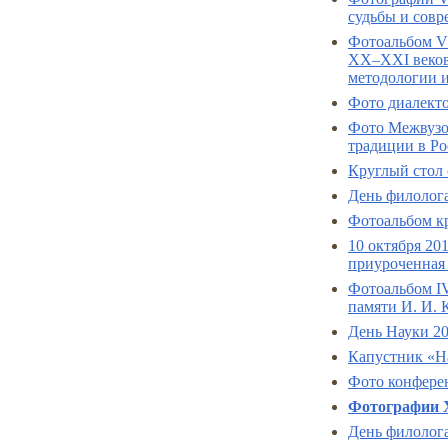
судьбы и совр
Фотоальбом V
XX–XXI веков
методологии и
Фото диалекто
Фото Межвузо
традиции в Р
Круглый стол
День филолог
Фотоальбом кр
10 октября 20
приуроченная 
Фотоальбом I
памяти И. И. 
День Науки 2
Капустник «Н
Фото конфере
Фотографии 
День филолог