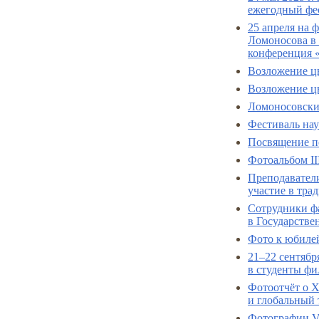
ежегодный фе
25 апреля на 
Ломоносова в 
конференция 
Возложение цв
Возложение цв
Ломоносовски
Фестиваль нау
Посвящение п
Фотоальбом I
Преподаватели
участие в тр
Сотрудники фа
в Государстве
Фото к юбиле
21–22 сентябр
в студенты фи
Фотоотчёт о 
и глобальный 
Фотографии V