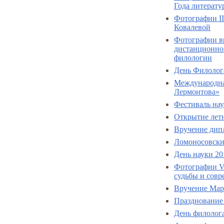
Года литерат
Фотографии I
Ковалевой
Фотографии вр
дистанционно
филологии
День Филолог
Международная
Лермонтова»
Фестиваль нау
Открытие лет
Вручение дип
Ломоносовски
День науки 20
Фотографии V
судьбы и совр
Вручение Мар
Празднование 
День филолог