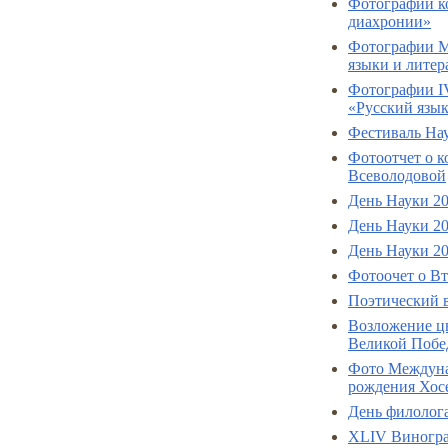
Фотографии к
диахронии»
Фотографии М
языки и литер
Фотографии IV
«Русский язык
Фестиваль На
Фотоотчет о 
Всеволодовой
День Науки 20
День Науки 20
День Науки 20
Фотоочет о В
Поэтический в
Возложение цв
Великой Побед
Фото Междуна
рождения Хос
День филолог
XLIV Виноград