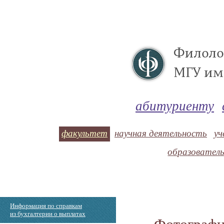
абитуриенту
факультет
научная деятельность
уч
образовател
Информация по справкам
из бухгалтерии о выплатах
Фотографи