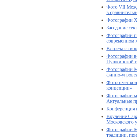
Фото VII Меж
в сравнительн
Фотографии X
Заседание сек
Фотографии п
современном м
Встреча с тво
Фотографии в
Пушкинской г
Фотографии М
финно-угровед
Фотоотчет кон
концепции»
Фотографии м
Актуальные пр
Конференция 
Вручение Сар
Московского 
Фотографии М
традиции, пр