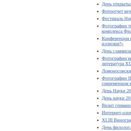
День открыты
Фотоотчет веч
Фестиваль На
Фотографии то
комплекса Фил
Конференция п
иллюзия?»
День славянск
Фотографии к
литература XI
Ломоносовски
Фотографии I
современном 
День Науки 20
День науки 20
Визит герман
Интернет-оли
XLIII Виногр
День филолога