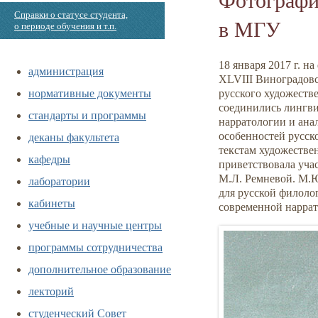
Справки о статусе студента,
в МГУ
о периоде обучения и т.п.
18 января 2017 г. 
администрация
XLVIII Виноградовс
нормативные документы
русского художеств
соединились лингви
стандарты и программы
нарратологии и ана
деканы факультета
особенностей русск
текстам художестве
кафедры
приветствовала уча
М.Л. Ремневой. М.Ю
лаборатории
для русской филолог
кабинеты
современной наррат
учебные и научные центры
программы сотрудничества
дополнительное образование
лекторий
студенческий Совет