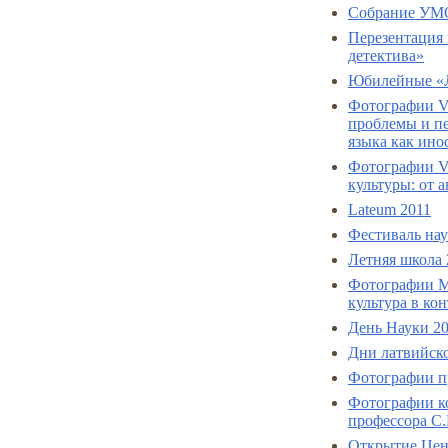
Собрание УМ
Перезентация 
детектива»
Юбилейные «Л
Фотографии V
проблемы и пе
языка как ино
Фотографии V
культуры: от 
Lateum 2011
Фестиваль нау
Летняя школа 
Фотографии М
культура в ко
День Науки 2
Дни латвийско
Фотографии пр
Фотографии к
профессора С.
Открытие Цен