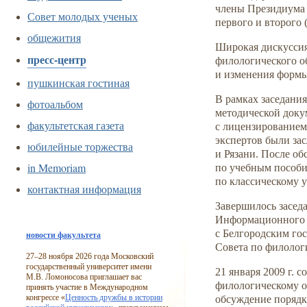
члены Президиума 
Совет молодых ученых
первого и второго
общежития
Широкая дискуссия
пресс-центр
филологического о
и изменения формы
пушкинская гостиная
В рамках заседания
фотоальбом
методической доку
факультетская газета
с лицензированием
экспертов были за
юбилейные торжества
и Рязани. После о
in Memoriam
по учебным пособи
по классическому 
контактная информация
Завершилось засед
Информационного 
с Белгородским го
новости факультета
Совета по филологи
27–28
ноября 2026 года Московский
государственный университет имени
21 января 2009 г. 
М.В. Ломоносова приглашает вас
филологическому о
принять участие в Международном
конгрессе «
Ценность дружбы в истории
обсуждение порядк