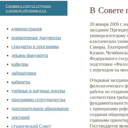
Справки о статусе студента,
В Совете 
о периоде обучения и т.п.
20 января 2009 г. 
администрация
заседание Президи
университетскому 
нормативные документы
классических унив
стандарты и программы
Самары, Екатеринб
Казани, Челябинск
деканы факультета
Федерального госу
кафедры
подготовки «Филол
с переходом на мн
лаборатории
Открывая заседани
кабинеты
филологического ф
учебные и научные центры
работы по созданию
соответствия треб
программы сотрудничества
фундаментальности 
дополнительное образование
с принципами рефо
создания общеевро
лекторий
главными ориентир
студенческий Совет
Госстандартов явля