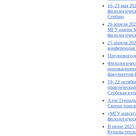
16–23 мая 20
филологическ
Сербию
26 апреля 20
МГУ имени М
филологическ
25 апреля 20
конференция 
Предновогодн
Филологичес
инновационно
факультетом 
19–22 октябр
практический
Сербская кул
Алле Геннад
Скопье присв
«МГУ навсегд
филологическ
В июне 2025 
Купалы тепло