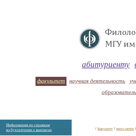
абитуриенту
факультет
научная деятельность
уч
образовател
Информация по справкам
/
факультет
/
пресс-центр
из бухгалтерии о выплатах