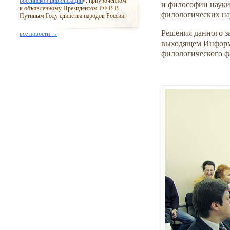
российской цивилизации
»
,
приуроченном
и философии науки
к объявленному Президентом РФ В.В.
филологических на
Путиным Году единства народов России.
Решения данного з
все новости →
выходящем Информ
филологического фа