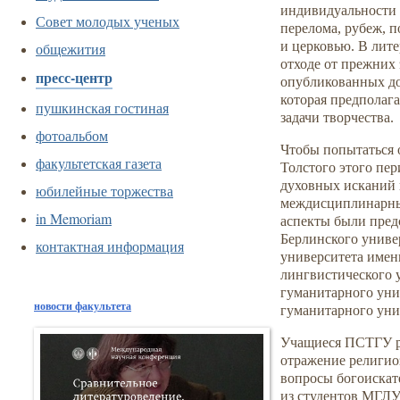
индивидуальности в
Совет молодых ученых
перелома, рубеж, 
и церковью. В лит
общежития
отходе от прежних
пресс-центр
опубликованных до
которая предполага
пушкинская гостиная
задачи творчества.
фотоальбом
Чтобы попытаться 
факультетская газета
Толстого этого пе
духовных исканий 
юбилейные торжества
междисциплинарный
in Memoriam
аспекты были пред
Берлинского униве
контактная информация
университета имен
лингвистического 
гуманитарного уни
новости факультета
гуманитарного уни
Учащиеся ПСТГУ ра
отражение религио
вопросы богоискат
из студентов МГЛУ