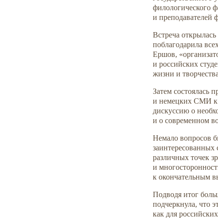
филологического ф
и преподавателей 
Встреча открылась
поблагодарила всех
Ершов, «организат
и российских студ
жизни и творчества
Затем состоялась 
и немецких СМИ к 
дискуссию о необх
и о современном во
Немало вопросов б
заинтересованных 
различных точек з
и многосторонност
к окончательным в
Подводя итог боль
подчеркнула, что э
как для российских