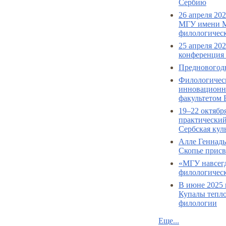
Сербию
26 апреля 20
МГУ имени М
филологическ
25 апреля 20
конференция 
Предновогодн
Филологичес
инновационно
факультетом 
19–22 октябр
практический
Сербская кул
Алле Геннад
Скопье присв
«МГУ навсегд
филологическ
В июне 2025 
Купалы тепло
филологии
Еще...