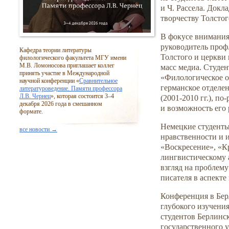
и Ч. Рассела. Докл
творчеству Толстог
В фокусе внимания
руководитель проф
Кафедра теории литературы
Толстого и церкви
филологического факультета МГУ имени
М.В. Ломоносова приглашает коллег
масс медиа. Студе
принять участие в Международной
«Филологическое о
научной конференции «
Сравнительное
германское отделе
литературоведение. Памяти профессора
Л.В. Чернец
», которая состоится
3–4
(2001-2010 гг.),
по-
декабря 2026 года в смешанном
и возможность его
формате.
Немецкие студенты
все новости →
нравственности и 
«Воскресение», «К
лингвистическому 
взгляд на проблем
писателя в аспекте
Конференция в Бер
глубокого изучения
студентов Берлинс
государственного 