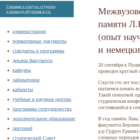
Справки о статусе студента,
Межвузовс
о периоде обучения и т.п.
памяти
Л.
администрация
(опыт нау
нормативные документы
и немецки
стандарты и программы
деканы факультета
20 сентября в Пуш
кафедры
проведен круглый 
лаборатории
Спустя сто лет пос
кабинеты
пытаемся понять вс
Такой попыткой пр
учебные и научные центры
студенческая конфе
состоявшийся в сен
программы сотрудничества
дополнительное образование
В год памяти Льва
факультета Берлин
лекторий
д-р Гудрун Ершов)
студенческий Совет
сложных периодов 