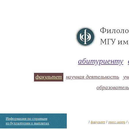
абитуриенту
факультет
научная деятельность
уч
образовател
Информация по справкам
/
факультет
/
пресс-центр
/
из бухгалтерии о выплатах