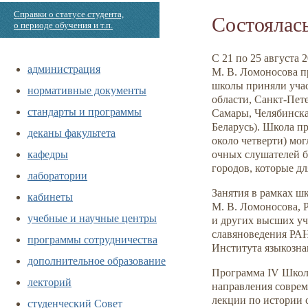
Справки о статусе студента,
Состоялас
о периоде обучения и т.п.
С 21 по 25 августа
администрация
М. В. Ломоносова п
школы приняли учас
нормативные документы
области, Санкт-Пет
стандарты и программы
Самары, Челябинска
Беларусь). Школа п
деканы факультета
около четверти) мог
кафедры
очных слушателей б
городов, которые дл
лаборатории
Занятия в рамках ш
кабинеты
М. В. Ломоносова, 
учебные и научные центры
и других высших уч
славяноведения РАН
программы сотрудничества
Института языкозна
дополнительное образование
Программа IV Школ
лекторий
направления совреме
лекции по истории 
студенческий Совет