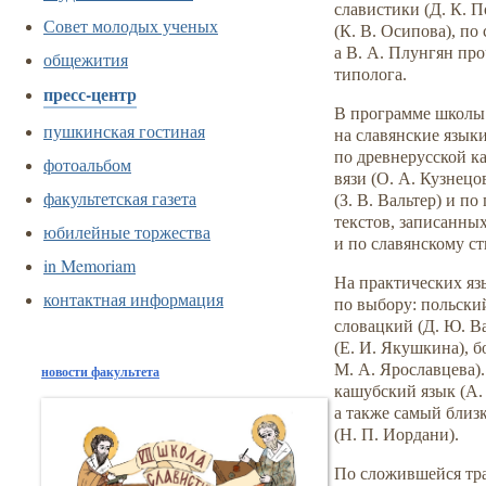
славистики (Д. К. 
Совет молодых ученых
(К. В. Осипова), по
а В. А. Плунгян про
общежития
типолога.
пресс-центр
В программе школы
пушкинская гостиная
на славянские языки
по древнерусской к
фотоальбом
вязи (О. А. Кузнец
факультетская газета
(З. В. Вальтер) и п
текстов, записанных
юбилейные торжества
и по славянскому с
in Memoriam
На практических яз
контактная информация
по выбору: польский
словацкий (Д. Ю. Ва
(Е. И. Якушкина), б
М. А. Ярославцева)
новости факультета
кашубский язык (А.
а также самый близ
(Н. П. Иордани).
По сложившейся тра