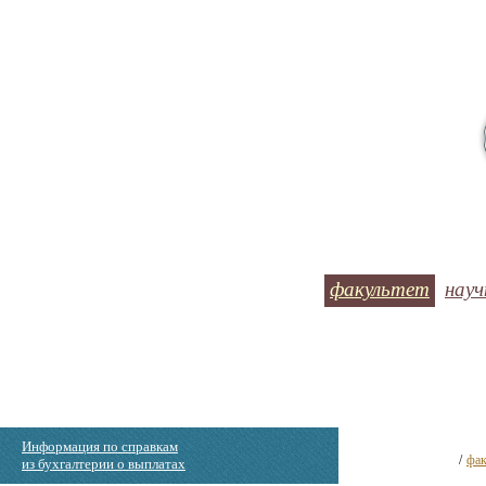
факультет
науч
Информация по справкам
/
фак
из бухгалтерии о выплатах