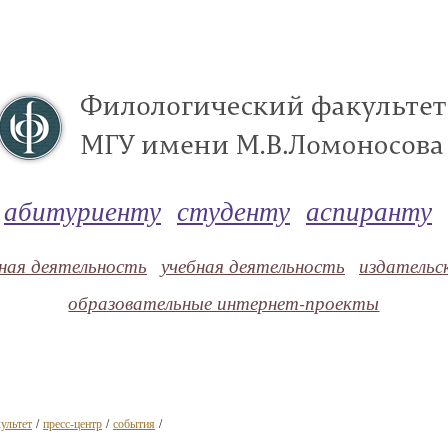
абитуриенту
студенту
аспиранту
ная деятельность
учебная деятельность
издательс
образовательные интернет-проекты
ультет
/
пресс-центр
/
события
/