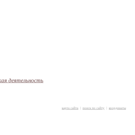
кая деятельность
карта сайта
|
поиск по сайту
|
координаты