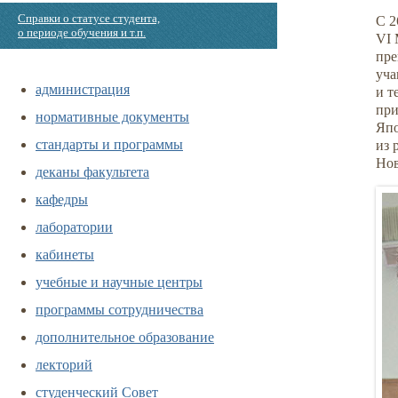
Справки о статусе студента,
С 2
о периоде обучения и т.п.
VI 
пре
уча
администрация
и т
при
нормативные документы
Япо
стандарты и программы
из 
Нов
деканы факультета
кафедры
лаборатории
кабинеты
учебные и научные центры
программы сотрудничества
дополнительное образование
лекторий
студенческий Совет