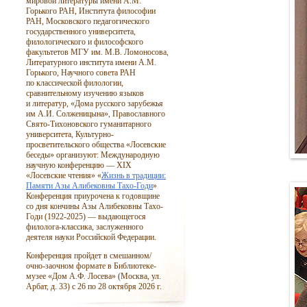
мировой литературы имени А.М.
Горького РАН, Института философии
РАН, Московского педагогического
государственного университета,
филологического и философского
факультетов МГУ им. М.В. Ломоносова,
Литературного института имени А.М.
Горького, Научного совета РАН
по классической филологии,
сравнительному изучению языков
и литератур, «Дома русского зарубежья
им А.И. Солженицына», Православного
Свято-Тихоновского гуманитарного
университета, Культурно-
просветительского общества «Лосевские
беседы» организуют: Международную
научную конференцию — XIX
«Лосевские чтения» «
Жизнь в традиции:
Памяти Азы Алибековны Тахо-Годи
»
Конференция приурочена к годовщине
со дня кончины Азы Алибековны Тахо-
Годи
(1922-2025)
— выдающегося
филолога-классика, заслуженного
деятеля науки Российской Федерации.
Конференция пройдет в смешанном/
очно-заочном формате в Библиотеке-
музее «Дом А.Ф. Лосева» (Москва, ул.
Арбат, д. 33) с 26 по 28 октября 2026 г.