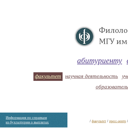
абитуриенту
факультет
научная деятельность
уч
образовател
Информация по справкам
/
факультет
/
пресс-центр
из бухгалтерии о выплатах