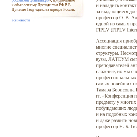
российской цивилизации
»
,
приуроченном
к объявленному Президентом РФ В.В.
и наладить контак
Путиным Году единства народов России.
за выдающиеся дос
профессор О. В. А
все новости →
одной из самых п
FIPLV (FIPLV Intern
Ассоциация приобр
многие специалист
структуры. Несмотр
вузы, ЛАТЕУМ сыгр
преподавателей ан
сложные, но мы счи
профессиональных 
самых новейших по
Тамара Борисовна 
гг. «Конференция 
предмету у многих 
побуждающих людей
и на подобных конф
и даже развить но
профессор Н. Б. Г