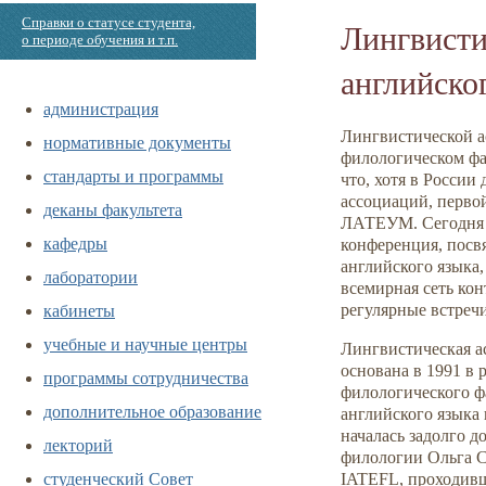
Справки о статусе студента,
Лингвисти
о периоде обучения и т.п.
английск
администрация
Лингвистической а
нормативные документы
филологическом фа
стандарты и программы
что, хотя в России
ассоциаций, перво
деканы факультета
ЛАТЕУМ. Сегодня 
кафедры
конференция, посв
английского языка,
лаборатории
всемирная сеть кон
кабинеты
регулярные встреч
учебные и научные центры
Лингвистическая а
основана в 1991 в 
программы сотрудничества
филологического ф
дополнительное образование
английского языка 
началась задолго д
лекторий
филологии Ольга С
студенческий Совет
IATEFL, проходивш