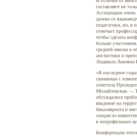
В отличие от мног
составляют не тол
Ассоциации очень в
далеко от языковед
педагогики, но, в
отмечает профессор
чтобы сделать кон
больше участников,
средней школы к 
англистики и преп
Людмила Львовна Б
«В последние годы
связанные с измен
отметила Президен
Михайловская. — Т
обсуждались пробл
введение на терри
бакалавриата и маг
секция по компете
в непрофильных ву
Конференция этого