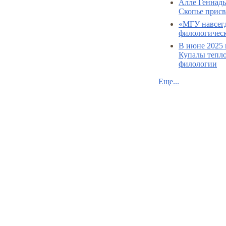
Алле Геннад
Скопье присв
«МГУ навсегд
филологическ
В июне 2025 
Купалы тепло
филологии
Еще...