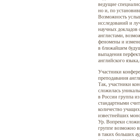
ведущие специалис
но и, по установи
Возможность услыш
исследований и лу
научных докладов 
англистами, возмо
феномены и измене
в ближайшем будущ
выпадения перфект
английского языка,
Участники конфере
преподавания англ
Так, участники кон
сложилась уникаль
в России группа из
стандартными счит
количество учащихс
известнейших моно
Ур. Вопреки сложи
группе возможно в
в таких больших а