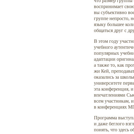
что размер группы 
воспринимает свою
вы субъективно во
группе непросто, н
языку большее коли
общаться друг с др
В этом году участ
учебного аутентичн
популярных учебни
адаптации оригинал
а также то, как пр
жи Кей, преподава
оказались за школ
университете первы
эта конференция, и
впечатлениями Сью 
всем участникам, и
в конференциях МГ
Программа выступ
и даже беглого взг
понять, что здесь