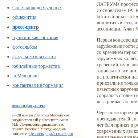
ЛАТЕУМа профессо
Совет молодых ученых
с основателем IAT
общежития
богатый опыт сотр
воплотить в созда
пресс-центр
ассоциации Алан М
пушкинская гостиная
Первая конференция
фотоальбом
зарубежные гости 
со временем перво
факультетская газета
зарубежных коллег
греческий журналис
юбилейные торжества
запросы во все инс
in Memoriam
на политически не
приехали не тольк
контактная информация
известных зарубеж
собралось столько 
выстроилась огром
новости факультета
Через некоторое 
27–28
ноября 2026 года Московский
преподавателей анг
государственный университет имени
М.В. Ломоносова приглашает вас
лет был принят в 
принять участие в Международном
современных язык
конгрессе «
Ценность дружбы в истории
уникальную возмож