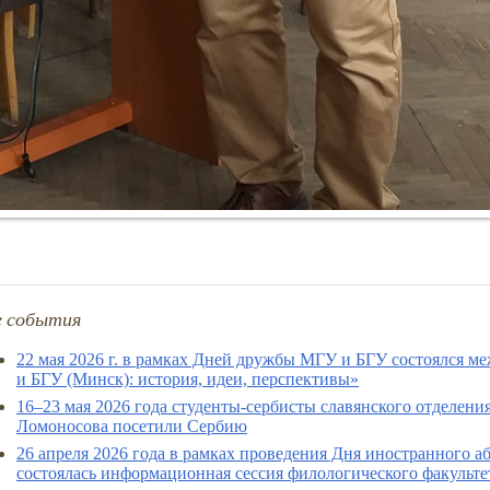
е события
22 мая 2026 г. в рамках Дней дружбы МГУ и БГУ состоялся 
и БГУ (Минск): история, идеи, перспективы»
16–23 мая 2026 года студенты-сербисты славянского отделен
Ломоносова посетили Сербию
26 апреля 2026 года в рамках проведения Дня иностранного
состоялась информационная сессия филологического факульте