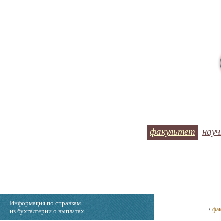
факультет
науч
Информация по справкам
/
фак
из бухгалтерии о выплатах