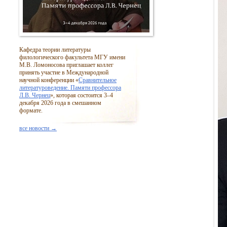
Кафедра теории литературы
филологического факультета МГУ имени
М.В. Ломоносова приглашает коллег
принять участие в Международной
научной конференции «
Сравнительное
литературоведение. Памяти профессора
Л.В. Чернец
», которая состоится
3–4
декабря 2026 года в смешанном
формате.
все новости →