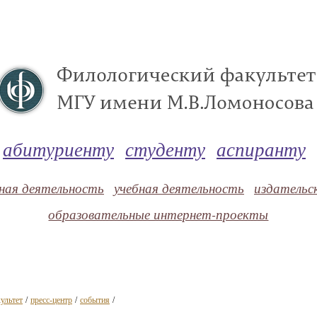
абитуриенту
студенту
аспиранту
ная деятельность
учебная деятельность
издательс
образовательные интернет-проекты
ультет
/
пресс-центр
/
события
/