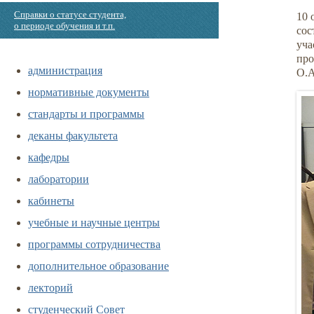
Справки о статусе студента,
10 
о периоде обучения и т.п.
сос
уча
про
администрация
О.А
нормативные документы
стандарты и программы
деканы факультета
кафедры
лаборатории
кабинеты
учебные и научные центры
программы сотрудничества
дополнительное образование
лекторий
студенческий Совет