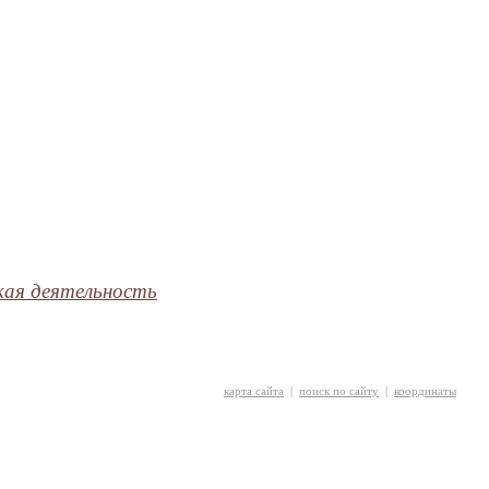
кая деятельность
карта сайта
|
поиск по сайту
|
координаты