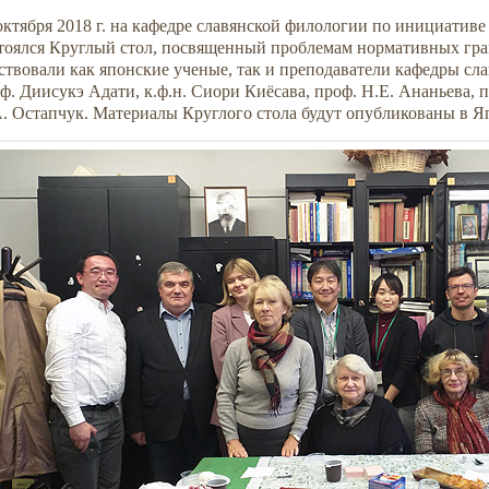
октября 2018 г. на кафедре славянской филологии по инициатив
тоялся Круглый стол, посвященный проблемам нормативных грам
ствовали как японские ученые, так и преподаватели кафедры сл
ф. Диисукэ Адати, к.ф.н. Сиори Киёсава, проф. Н.Е. Ананьева, п
. Остапчук. Материалы Круглого стола будут опубликованы в Я