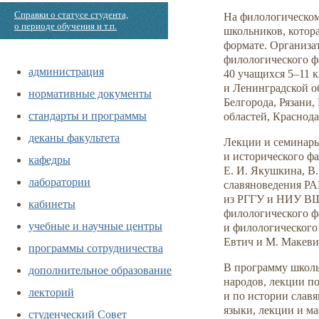
Справки о статусе студента,
На филологическом
о периоде обучения и т.п.
школьников, котора
формате. Организа
филологического ф
администрация
40 учащихся
5–11
к
и Ленинградской о
нормативные документы
Белгорода, Рязани
стандарты и программы
областей, Краснода
деканы факультета
Лекции и семинары
и исторического фа
кафедры
Е. И. Якушкина, В
лаборатории
славяноведения РА
из РГГУ и НИУ ВШЭ
кабинеты
филологического ф
учебные и научные центры
и филологического
Евтич и М. Макеви
программы сотрудничества
В программу школы
дополнительное образование
народов, лекции п
лекторий
и по истории слав
языки, лекции и ма
студенческий Совет