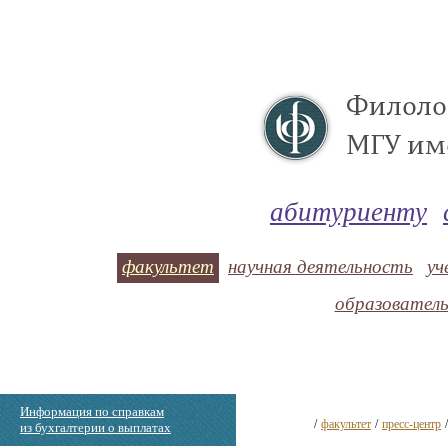
абитуриенту
факультет
научная деятельность
уч
образовател
Информация по справкам
/
факультет
/
пресс-центр
из бухгалтерии о выплатах