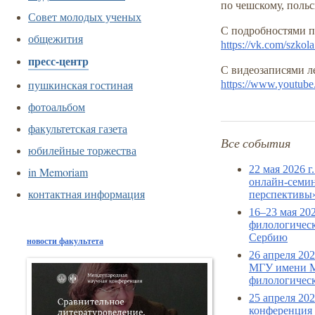
по чешскому, польс
Совет молодых ученых
С подробностями п
общежития
https://vk.com/szkol
пресс-центр
С видеозаписями л
пушкинская гостиная
https://www.yout
фотоальбом
факультетская газета
Все события
юбилейные торжества
22 мая 2026 
in Memoriam
онлайн-семин
контактная информация
перспективы
16–23 мая 20
филологическ
Сербию
новости факультета
26 апреля 20
МГУ имени М
филологическ
25 апреля 20
конференция 