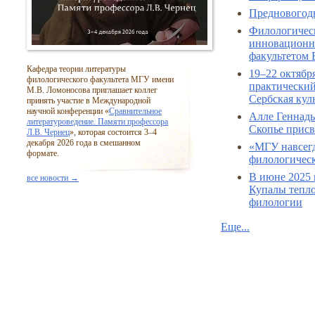
Предновогодн
Филологичес
инновационно
факультетом 
Кафедра теории литературы
19–22 октябр
филологического факультета МГУ имени
практический
М.В. Ломоносова приглашает коллег
Сербская кул
принять участие в Международной
научной конференции «
Сравнительное
Алле Геннад
литературоведение. Памяти профессора
Скопье присв
Л.В. Чернец
», которая состоится
3–4
декабря 2026 года в смешанном
«МГУ навсегд
формате.
филологическ
В июне 2025 
все новости →
Купалы тепло
филологии
Еще...