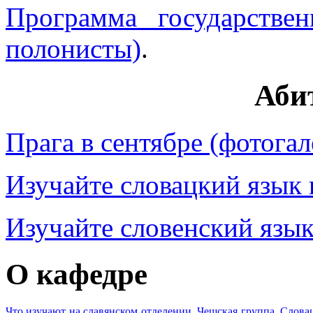
Программа государствен
полонисты)
.
Аби
Прага в сентябре (фотогал
Изучайте словацкий язык
Изучайте словенский язы
О кафедре
Что изучают на славянском отделении
.
Чешская группа
.
Слова