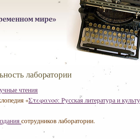
ьность лаборатории
аучные чтения
клопедия «
Στεφανοσ: Русская литература и культ
издания
сотрудников лаборатории.