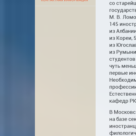
со старей
государст
М. В. Лом
145 иностр
из Албании
из Кореи, 
из Югослав
из Румыни
студентов
чуть мень
первые ин
Необходим
профессии
Естествен
кафедр РК
В Московс
на базе с
иностранц
филологич