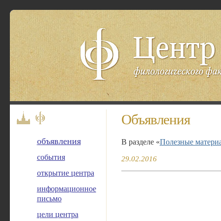
Центр балтистики
филологического факультета МГУ им. М. 
Объявления
объявления
В разделе «
Полезные матери
события
29.02.2016
открытие центра
информационное
письмо
цели центра