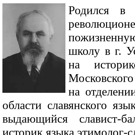
Родился в 
революцион
пожизненну
школу в г. У
на историк
Московского
на отделени
области славянского язы
выдающийся славист-б
историк языка этимолог-с