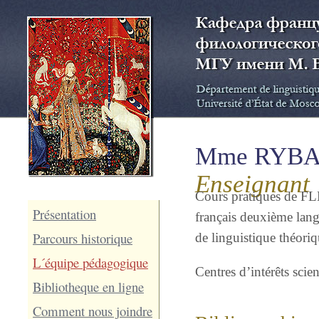
Mme RYBA
Enseignant
Cours pratiques de FLE 
Présentation
français deuxième lang
Parcours historique
de linguistique théoriq
L´équipe pédagogique
Centres d’intérêts sci
Bibliotheque en ligne
Comment nous joindre